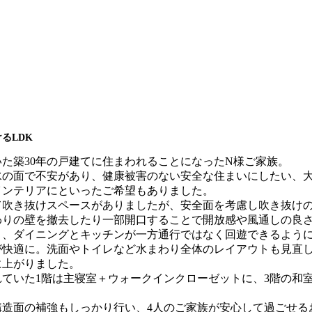
るLDK
た築30年の戸建てに住まわれることになったN様ご家族。
水の面で不安があり、健康被害のない安全な住まいにしたい、
インテリアにといったご希望もありました。
て吹き抜けスペースがありましたが、安全面を考慮し吹き抜け
わりの壁を撤去したり一部開口することで開放感や風通しの良
り、ダイニングとキッチンが一方通行ではなく回遊できるよう
が快適に。洗面やトイレなど水まわり全体のレイアウトも見直
に上がりました。
ていた1階は主寝室＋ウォークインクローゼットに、3階の和室
構造面の補強もしっかり行い、4人のご家族が安心して過ごせる