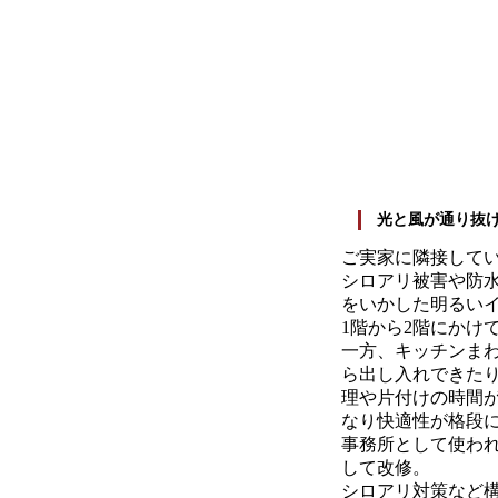
光と風が通り抜け
ご実家に隣接してい
シロアリ被害や防
をいかした明るい
1階から2階にかけ
一方、キッチンま
ら出し入れできた
理や片付けの時間
なり快適性が格段
事務所として使われ
して改修。
シロアリ対策など