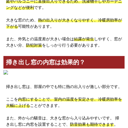
庭やバルコニーに直接出入りできるため、洗濯物干しやガーデニ
ングなどが便利
です。
大きな窓のため、
熱の出入りが大きくなりやすく、冷暖房効率が
下がる
可能性があります。
また、外気との温度差が大きい場合は
結露が発生
しやすく、窓が
大きい分、
防犯対策
をしっかり行う必要があります。
掃き出し窓の内窓は効果的？
掃き出し窓は、部屋の中でも特に熱の出入りが激しい部分です。
ここを
内窓にすることで、室内の温度を安定させ、冷暖房効率を
大幅に上げる
ことができます。
また、外からの騒音は、大きな窓から入り込みやすいです。 掃
き出し窓に内窓を設置することで、
防音効果も期待できます
。