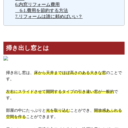
6.内窓リフォーム費用
6-1.費用を節約する方法
7.リフォームは誰に頼めばいい？
掃き出し窓とは
掃き出し窓は、
床から天井までほぼ高さのある大きな窓
のことで
す。
左右にスライドさせて開閉するタイプの引き違い窓が一般的
で
す。
部屋の中にたっぷりと
光を取り込む
ことができ、
開放感あふれる
空間を作る
ことができます。