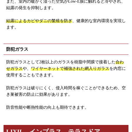
また、室内の暖かく湿った空気がLow-E膜に触れると冷やされ、
結露の発生を抑制します。
結露によるカビやダニの繁殖を防ぎ
、健康的な室内環境を実現し
ます。
防犯ガラス
防犯ガラスとして2枚以上のガラスを樹脂中間膜で接着した
合わ
せガラス
や、
ワイヤーネットで補強された網入りガラス
を内窓に
使用することもできます。
防犯ガラスは破りにくく、侵入時間を稼ぐことができるため、空
き巣被害の防止に効果があります。
防音性能や断熱性能の向上も期待できます。
LIXIL インプラス テラスドア