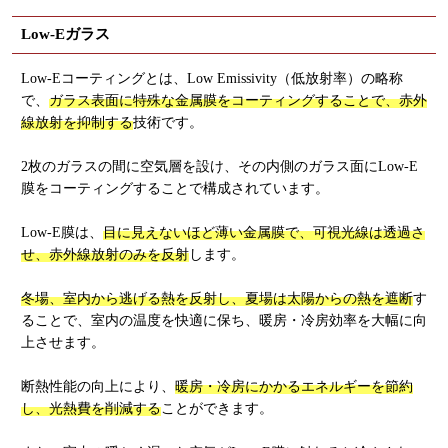
Low-Eガラス
Low-Eコーティングとは、Low Emissivity（低放射率）の略称
で、
ガラス表面に特殊な金属膜をコーティングすることで、赤外
線放射を抑制する
技術です。
2枚のガラスの間に空気層を設け、その内側のガラス面にLow-E
膜をコーティングすることで構成されています。
Low-E膜は、
目に見えないほど薄い金属膜で、可視光線は透過さ
せ、赤外線放射のみを反射
します。
冬場、室内から逃げる熱を反射し、夏場は太陽からの熱を遮断
す
ることで、室内の温度を快適に保ち、暖房・冷房効率を大幅に向
上させます。
断熱性能の向上により、
暖房・冷房にかかるエネルギーを節約
し、光熱費を削減する
ことができます。