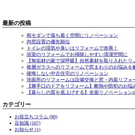
最新の投稿
和モダンで落ち着く空間にリノベーション
内窓設置の優先順位
トイレの湿気や臭いはリフォームで改善！
浴室のリフォームでお掃除しやすい清潔空間に
【無垢材の家で深呼吸】自然素材を取り入れたリ
複層ガラスへのリフォームで窓まわりのお悩みを
後悔しない中古住宅のリノベーション
洗面所のリフォームは設備交換と窓・内装リフォ
【勝手口のドアをリフォーム】断熱や防犯のお悩
【暮らしの質を底上げする】全面リノベーション
カテゴリー
お役立ちコラム (90)
豆知識 (167)
お知らせ (1)