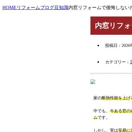
HOME
リフォームブログ
豆知識
内窓リフォームで後悔しない
内窓リフォ
投稿日：
202
カテゴリー：
家の
断熱性能を上げ
中でも、
今ある窓の
ム
です。
しかし、実は
安易に